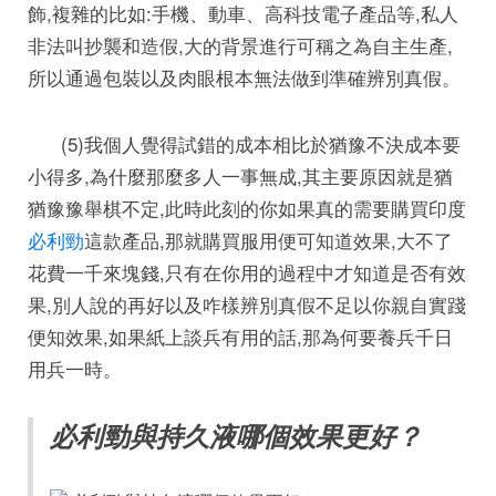
飾,複雜的比如:手機、動車、高科技電子產品等,私人
非法叫抄襲和造假,大的背景進行可稱之為自主生產,
所以通過包裝以及肉眼根本無法做到準確辨別真假。
(5)我個人覺得試錯的成本相比於猶豫不決成本要
小得多,為什麼那麼多人一事無成,其主要原因就是猶
猶豫豫舉棋不定,此時此刻的你如果真的需要購買印度
必利勁
這款產品,那就購買服用便可知道效果,大不了
花費一千來塊錢,只有在你用的過程中才知道是否有效
果,別人說的再好以及咋樣辨別真假不足以你親自實踐
便知效果,如果紙上談兵有用的話,那為何要養兵千日
用兵一時。
必利勁與持久液哪個效果更好？