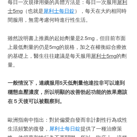
每日一次規律用藥的具體方法是：每日一次服用
犀利
士5mg
（也就是
犀利士每日錠
），每天在大約相同時
間服用，無需考慮何時進行性生活。
雖然說明書上推薦的起始劑量是2.5mg，但目前市面
上最低劑量的仍是5mg的規格，加之在權衡綜合療效
的基礎上，醫生往往建議是每天服用
犀利士
5mg
的劑
量。
一般情況下，連續服用5天低劑量他達拉非可以達到
穩態血壓濃度，所以明顯的改善勃起功能的效果應該
在５天後可以被觀察到。
歐洲指南中指出：對於偏愛自發而非計劃性行為或性
生活頻繁的復發，
犀利士每日錠
提供了一種治療策