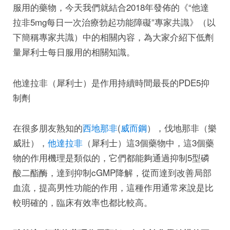
服用的藥物，今天我們就結合2018年發佈的《“他達
拉非5mg每日一次治療勃起功能障礙”專家共識》（以
下簡稱專家共識）中的相關內容，為大家介紹下低劑
量犀利士每日服用的相關知識。
他達拉非（犀利士）是作用持續時間最長的PDE5抑
制劑
在很多朋友熟知的
西地那非
(
威而鋼
），伐地那非（樂
威壯），
他達拉非
（犀利士）這3個藥物中，這3個藥
物的作用機理是類似的，它們都能夠通過抑制5型磷
酸二酯酶，達到抑制cGMP降解，從而達到改善局部
血流，提高男性功能的作用，這種作用通常來說是比
較明確的，臨床有效率也都比較高。