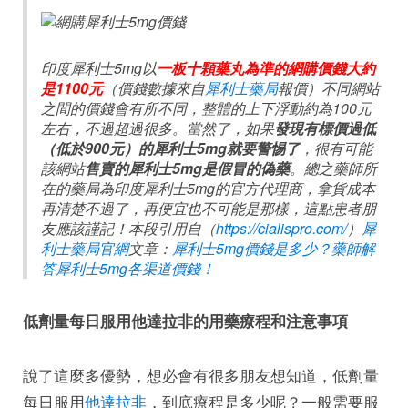
印度犀利士5mg以
一板十顆藥丸為準的網購價錢大約
是1100元
（價錢數據來自
犀利士藥局
報價）不同網站
之間的價錢會有所不同，整體的上下浮動約為100元
左右，不過超過很多。當然了，如果
發現有標價過低
（低於900元）的犀利士5mg就要警惕了
，很有可能
該網站
售賣的犀利士5mg是假冒的偽藥
。總之藥師所
在的藥局為印度犀利士5mg的官方代理商，拿貨成本
再清楚不過了，再便宜也不可能是那樣，這點患者朋
友應該謹記！本段引用自（
https://cialispro.com/
）
犀
利士藥局官網
文章：
犀利士5mg價錢是多少？藥師解
答犀利士5mg各渠道價錢！
低劑量每日服用他達拉非的用藥療程和注意事項
說了這麼多優勢，想必會有很多朋友想知道，低劑量
每日服用
他達拉非
，到底療程是多少呢？一般需要服