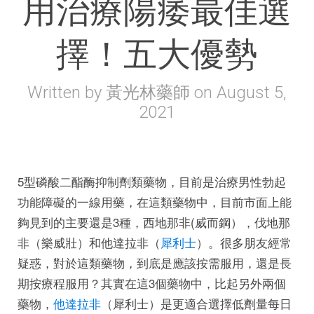
用治療陽痿最佳選
擇！五大優勢
Written by
黃光林藥師
on
August 5,
2021
5型磷酸二酯酶抑制劑類藥物，目前是治療男性勃起
功能障礙的一線用藥，在這類藥物中，目前市面上能
夠見到的主要還是3種，西地那非(威而鋼），伐地那
非（樂威壯）和他達拉非（
犀利士
）。很多朋友經常
疑惑，對於這類藥物，到底是應該按需服用，還是長
期按療程服用？其實在這3個藥物中，比起另外兩個
藥物，
他達拉非
（犀利士）是更適合選擇低劑量每日