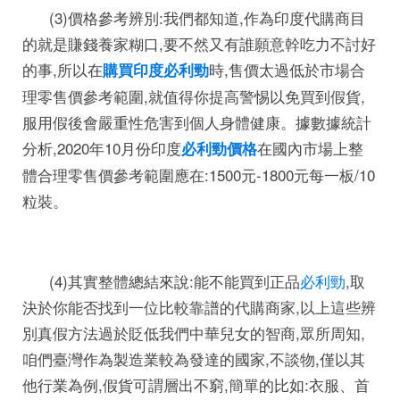
(3)價格參考辨別:我們都知道,作為印度代購商目
的就是賺錢養家糊口,要不然又有誰願意幹吃力不討好
的事,所以在
時,售價太過低於市場合
購買印度必利勁
理零售價參考範圍,就值得你提高警惕以免買到假貨,
服用假後會嚴重性危害到個人身體健康。據數據統計
分析,2020年10月份印度
在國內市場上整
必利勁價格
體合理零售價參考範圍應在:1500元-1800元每一板/10
粒裝。
(4)其實整體總結來說:能不能買到正品
必利勁
,取
決於你能否找到一位比較靠譜的代購商家,以上這些辨
別真假方法過於貶低我們中華兒女的智商,眾所周知,
咱們臺灣作為製造業較為發達的國家,不談物,僅以其
他行業為例,假貨可謂層出不窮,簡單的比如:衣服、首