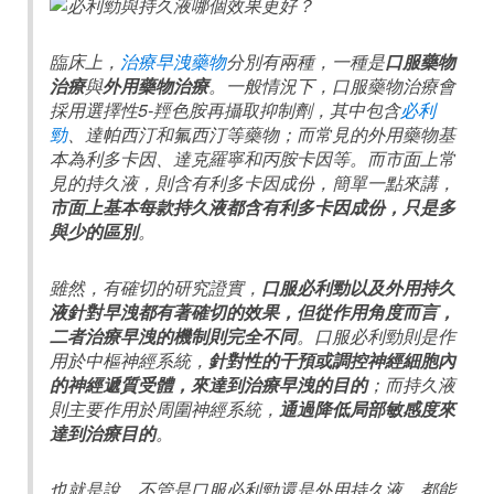
臨床上，
治療早洩藥物
分別有兩種，一種是
口服藥物
治療
與
外用藥物治療
。一般情況下，口服藥物治療會
採用選擇性5-羥色胺再攝取抑制劑，其中包含
必利
勁
、達帕西汀和氟西汀等藥物；而常見的外用藥物基
本為利多卡因、達克羅寧和丙胺卡因等。而市面上常
見的持久液，則含有利多卡因成份，簡單一點來講，
市面上基本每款持久液都含有利多卡因成份，只是多
與少的區別
。
雖然，有確切的研究證實，
口服必利勁以及外用持久
液針對早洩都有著確切的效果，但從作用角度而言，
二者治療早洩的機制則完全不同
。口服必利勁則是作
用於中樞神經系統，
針對性的干預或調控神經細胞內
的神經遞質受體，來達到治療早洩的目的
；而持久液
則主要作用於周圍神經系統，
通過降低局部敏感度來
達到治療目的
。
也就是說，不管是口服必利勁還是外用持久液，都能