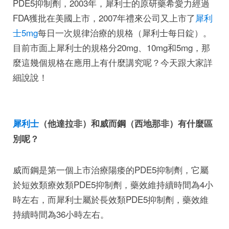
PDE5抑制劑，2003年，犀利士的原研藥希愛力經過
FDA獲批在美國上市，2007年禮來公司又上市了
犀利
士5mg
每日一次規律治療的規格（犀利士每日錠）。
目前市面上犀利士的規格分20mg、10mg和5mg，那
麼這幾個規格在應用上有什麼講究呢？今天跟大家詳
細說說！
犀利士
（他達拉非）和威而鋼（西地那非）有什麼區
別呢？
威而鋼是第一個上市治療陽痿的PDE5抑制劑，它屬
於短效類療效類PDE5抑制劑，藥效維持續時間為4小
時左右，而犀利士屬於長效類PDE5抑制劑，藥效維
持續時間為36小時左右。