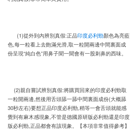
(1)從外到內辨別真假:正品
印度必利勁
顏色為亮藍
色,每一粒看上去飽滿光滑,取一粒開兩邊中間裏面成
份呈現“純白色”用鼻子聞一聞會有一股刺鼻的西味。
(2)親自嘗試辨別真假:將購買回來的印度必利勁取
一粒開兩邊,然後用舌頭舔一舔中間裏面成份(大概舔
30秒左右)要想正品印度必利勁,稍等一會舌頭就能感
覺到有麻木感現象,不管是德國原研版必利勁還是印度
版必利勁,正品都會有該現象。【本項非常值得參考】