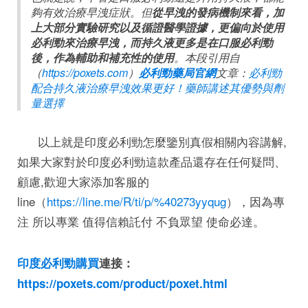
夠有效治療早洩症狀。但
從早洩的發病機制來看，加
上大部分實驗研究以及循證醫學證據，更偏向於使用
必利勁來治療早洩，而持久液更多是在口服必利勁
後，作為輔助和補充性的使用
。本段引用自
（
https://poxets.com
）
必利勁藥局官網
文章：
必利勁
配合持久液治療早洩效果更好！藥師講述其優勢與劑
量選擇
以上就是印度必利勁怎麼鑒別真假相關內容講解,
如果大家對於印度必利勁這款產品還存在任何疑問、
顧慮,歡迎大家添加客服的
line（
https://line.me/R/ti/p/%40273yyqug
），因為專
注 所以專業 值得信賴託付 不負眾望 使命必達。
印度必利勁購買
連接：
https://poxets.com/product/poxet.html