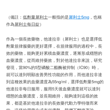
（備註：
低劑量犀利士
一般指的是
犀利士5mg
，也稱
作為
犀利士每日錠
）
作為一個長效藥物，他達拉非（犀利士）也是選擇低
劑量規律服藥的更好選擇，在規律服用的過程中，長
效的藥物，能夠更好累積血藥濃度，逐漸形成穩態的
血藥濃度，從而維持藥效，對於他達拉非來說，研究
發現，當90%的5型磷酸二酯酶被抑制（IC90）時，
就可以達到明顯改善男性功能的作用，而他達拉非達
到這種效果的血藥濃度為55ng/ml，選擇低劑量5mg的
他達拉非每日服用，服用5天後血藥濃度就可以達到
穩態的血藥濃度，並長期維持，能夠達到這樣的效
果，都是基於他達拉非的長效藥代動力學特徵而來
的。這樣的用藥方式有何優勢，我們下麵接著說。