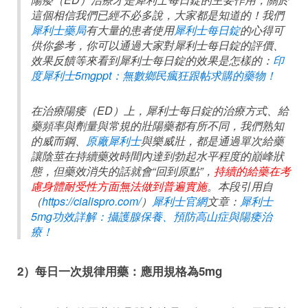
這個相信我們已經不必多說，大家都是知道的！我們
犀利士藥局
有大量的患者使用
犀利士每日錠
的心得可
供你參考，你可以通過大家對犀利士每日錠的評價、
效果反饋等來看到犀利士每日錠的效果是怎樣的：
印
度犀利士5mgppt：無數鄉民瘋狂跟帖求購的藥物！
在治療陽痿（ED）上，犀利士每日錠的治療方式、給
藥頻率與劑量與常規的壯陽藥都有所不同，我們熟知
的威而鋼、
原廠犀利士
與樂威壯，都是通過單次給藥
讓陰莖在持續藥效時間內達到勃起水平程度的巔峰狀
態，但藥效消失的話就會“回到原點”，
持續的給藥在考
慮身體耐受性方面無法做到普遍實施
。本段引用自
（
https://cialispro.com/
）
犀利士官網
文章：
犀利士
5mg功效詳解：攝護腺保養、預防高山症與陽痿治
療！
2）每日一次規律用藥：應用規格為5mg