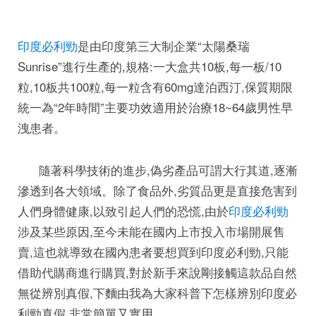
印度必利勁
是由印度第三大制企業“太陽桑瑞
Sunrise”進行生產的,規格:一大盒共10板,每一板/10
粒,10板共100粒,每一粒含有60mg達泊西汀,保質期限
統一為“2年時間”主要功效適用於治療18~64歲男性早
洩患者。
隨著科學技術的進步,偽劣產品可謂大行其道,逐漸
滲透到各大領域。除了食品外,劣質品更是直接危害到
人們身體健康,以致引起人們的恐慌,由於
印度必利勁
涉及某些原因,至今未能在國內上市投入市場開展售
賣,這也就導致在國內患者要想買到印度必利勁,只能
借助代購商進行購買,對於新手來說剛接觸這款品自然
無從辨別真假,下麵由我為大家科普下怎樣辨別印度必
利勁真假,非常簡單又實用。