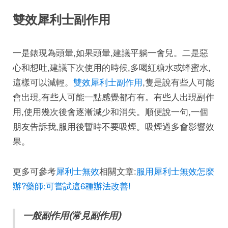
雙效犀利士副作用
一是錶現為頭暈,如果頭暈,建議平躺一會兒。二是惡
心和想吐,建議下次使用的時候,多喝紅糖水或蜂蜜水,
這樣可以減輕。
雙效犀利士副作用
,隻是說有些人可能
會出現,有些人可能一點感覺都冇有。有些人出現副作
用,使用幾次後會逐漸減少和消失。順便說一句,一個
朋友告訴我,服用後暫時不要吸煙。吸煙過多會影響效
果。
更多可參考
犀利士無效
相關文章:
服用犀利士無效怎麼
辦?藥師:可嘗試這6種辦法改善!
一般副作用(常見副作用)