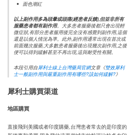
面色潮紅
以上副作用多為頭暈或頭痛(經患者反饋),但並非所有
服藥患者都有副作用
。大多患者服藥後都只會出現輕
微症狀,有部分患者服用後完全沒有感覺到副作用,這個
還是以個人情況為準。此外,副作用通常出現在首次或
前面幾次服藥,大多數患者服藥後出現幾次副作用,之後
便可以得到緩解甚至不再出現,這與耐受性有關。
本段引用自
犀利士線上台灣藥局官網
文章《
雙效犀利
士一般副作用與嚴重副作用有哪些?該如何緩解?
》
犀利士購買渠道
地區購買
直接飛到美國或者印度購藥,台灣患者常去的是印度的