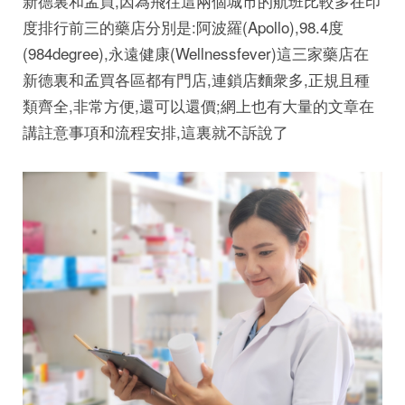
新德裏和孟買,因為飛往這兩個城市的航班比較多在印
度排行前三的藥店分別是:阿波羅(Apollo),98.4度
(984degree),永遠健康(Wellnessfever)這三家藥店在
新德裏和孟買各區都有門店,連鎖店麵衆多,正規且種
類齊全,非常方便,還可以還價;網上也有大量的文章在
講註意事項和流程安排,這裏就不訴說了