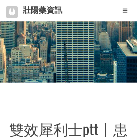
壯陽藥資訊
雙效犀利士ptt丨患