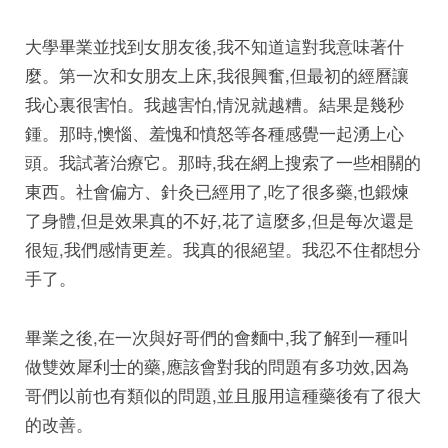
大學畢業並找到女朋友後,我不知道這對我意味著什
麼。第一次和女朋友上床,我很興奮,但最初的經曆讓
我心裏很害怕。我越害怕,情況就越糟。結果是幾秒
鍾。那時,懊惱、羞愧和憤怒等各種感覺一起湧上心
頭。我試著治療它。那時,我在網上搜索了一些相關的
東西。社會偏方、針灸已經用了,吃了很多藥,也鍛煉
了身體,但是效果真的不好,花了這麼多,但是每次還是
很短,我們感情更差。我真的很絕望。我忍不住都想分
手了。
畢業之後,在一次與好哥們的會麵中,我了解到一種叫
做雙效犀利士的藥,應該會對我的問題有多功效,因為
哥們以前也有類似的問題,並且服用這種藥後有了很大
的改善。