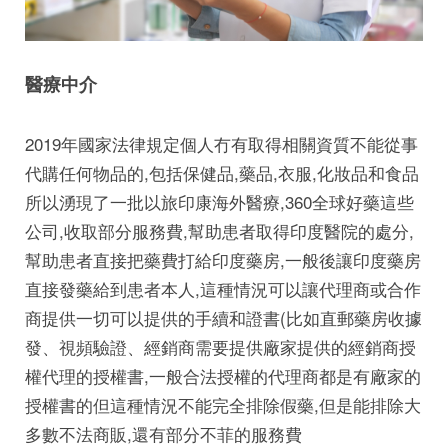
醫療中介
2019年國家法律規定個人冇有取得相關資質不能從事
代購任何物品的,包括保健品,藥品,衣服,化妝品和食品
所以湧現了一批以旅印康海外醫療,360全球好藥這些
公司,收取部分服務費,幫助患者取得印度醫院的處分,
幫助患者直接把藥費打給印度藥房,一般後讓印度藥房
直接發藥給到患者本人,這種情況可以讓代理商或合作
商提供一切可以提供的手續和證書(比如直郵藥房收據
發、視頻驗證、經銷商需要提供廠家提供的經銷商授
權代理的授權書,一般合法授權的代理商都是有廠家的
授權書的但這種情況不能完全排除假藥,但是能排除大
多數不法商販,還有部分不菲的服務費