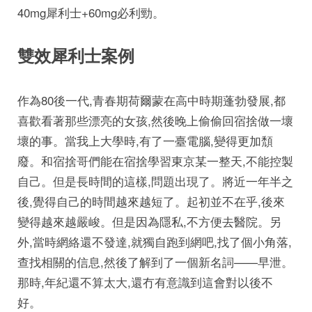
40mg犀利士+60mg必利勁。
雙效犀利士案例
作為80後一代,青春期荷爾蒙在高中時期蓬勃發展,都
喜歡看著那些漂亮的女孩,然後晚上偷偷回宿捨做一壞
壞的事。當我上大學時,有了一臺電腦,變得更加頹
廢。和宿捨哥們能在宿捨學習東京某一整天,不能控製
自己。但是長時間的這樣,問題出現了。將近一年半之
後,覺得自己的時間越來越短了。起初並不在乎,後來
變得越來越嚴峻。但是因為隱私,不方便去醫院。另
外,當時網絡還不發達,就獨自跑到網吧,找了個小角落,
查找相關的信息,然後了解到了一個新名詞——早泄。
那時,年紀還不算太大,還冇有意識到這會對以後不
好。